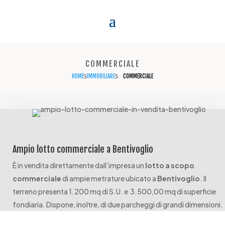
COMMERCIALE
HOME
IMMOBILIARE
COMMERCIALE
5
5
Ampio lotto commerciale a Bentivoglio
È in vendita direttamente dall’impresa un
lotto a scopo
commerciale
di ampie metrature ubicato a
Bentivoglio
. Il
terreno presenta 1.200 mq di S.U. e
3.500,00
mq di superficie
fondiaria. Dispone, inoltre, di due parcheggi di grandi dimensioni.