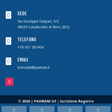
SEDE

Via Giuseppe Gaspari, 5/2
40033 Casalecchio di Reno (BO)
TELEFONO

+39 051 387434
EMAIL

immobili@pavirani.it
© 2026 | PAVIRANI Srl
|
Iscrizione Registro
Imprese
03729320378
|
REA:
311976
|
Capitale



