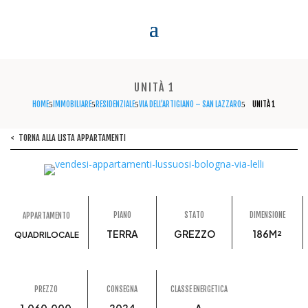
UNITÀ 1
HOME
IMMOBILIARE
RESIDENZIALE
VIA DELL’ARTIGIANO – SAN LAZZARO
UNITÀ 1
5
5
5
5
< TORNA ALLA LISTA APPARTAMENTI
PIANO
STATO
DIMENSIONE
APPARTAMENTO
TERRA
GREZZO
186M²
QUADRILOCALE
PREZZO
CONSEGNA
CLASSE ENERGETICA