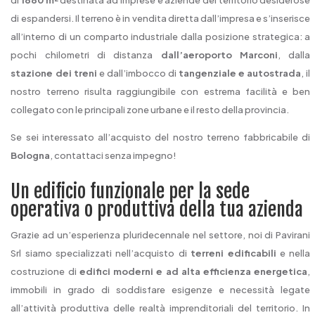
di
1880 m²
destinata ad imprese e aziende del territorio desiderose
di espandersi. Il terreno è in vendita diretta dall’impresa e s’inserisce
all’interno di un comparto industriale dalla posizione strategica: a
pochi chilometri di distanza
dall’aeroporto Marconi
, dalla
stazione dei treni
e dall’imbocco di
tangenziale e autostrada
, il
nostro terreno risulta raggiungibile con estrema facilità e ben
collegato con le principali zone urbane e il resto della provincia.
Se sei interessato all’acquisto del nostro terreno fabbricabile di
Bologna
, contattaci senza impegno!
Un edificio funzionale per la sede
operativa o produttiva della tua azienda
Grazie ad un’esperienza pluridecennale nel settore, noi di Pavirani
Srl siamo specializzati nell’acquisto di
terreni edificabili
e nella
costruzione di
edifici moderni e ad alta efficienza energetica
,
immobili in grado di soddisfare esigenze e necessità legate
all’attività produttiva delle realtà imprenditoriali del territorio. In